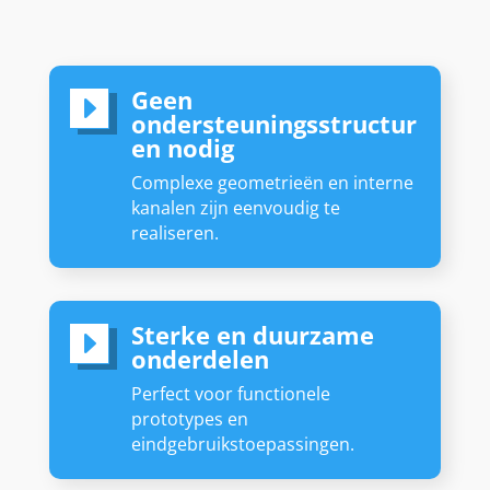
Geen
E
ondersteuningsstructur
en nodig
Complexe geometrieën en interne
kanalen zijn eenvoudig te
realiseren.
Sterke en duurzame
E
onderdelen
Perfect voor functionele
prototypes en
eindgebruikstoepassingen.