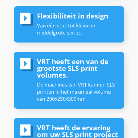
Flexibiliteit in design
E
Van één stuk tot kleine en
middelgrote series.
VRT heeft een van de
E
grootste SLS print
volumes.
De machines van VRT kunnen SLS
printen in het maximaal volume
van 200x230x300mm
VRT heeft de ervaring
E
om uw SLS print project